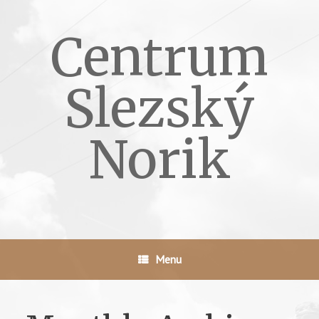
Skip
to
Centrum
content
Slezský
Norik
Menu