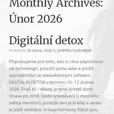
Monthly Archives:
Únor 2026
Digitální detox
Posted on
20 února, 2026
by
Jindřiška Svobodová
Připravujeme pro toho, kdo si chce odpočinout
od technologií, procítit sama sebe a prožít
sounáležitost se sebevědomým zvířetem
DIGITÁLNÍ DETOX v termínu 10.-12.dubna
2026. Znáš to – někdy je toho prostě dost!
Únava po zimě, časté vysedávání u modrého
světla monitorů, protože den je krátký a venku
je ještě nevlídno. A tvoje hormony štěstí jsou