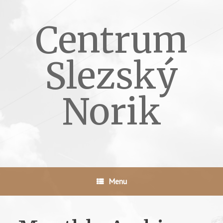
Skip
to
Centrum
content
Slezský
Norik
Menu