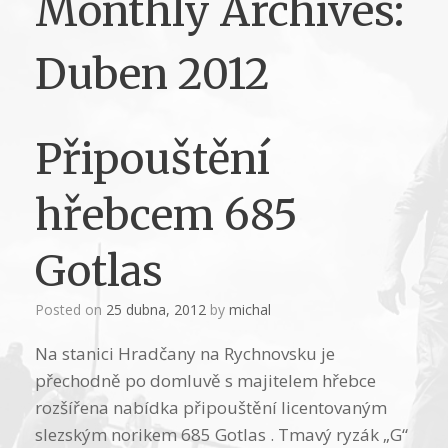
Monthly Archives:
Duben 2012
Připouštění
hřebcem 685
Gotlas
Posted on
25 dubna, 2012
by
michal
Na stanici Hradčany na Rychnovsku je
přechodně po domluvě s majitelem hřebce
rozšířena nabídka připouštění licentovaným
slezským norikem 685 Gotlas . Tmavý ryzák „G“