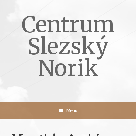
Skip
to
Centrum
content
Slezský
Norik
Menu