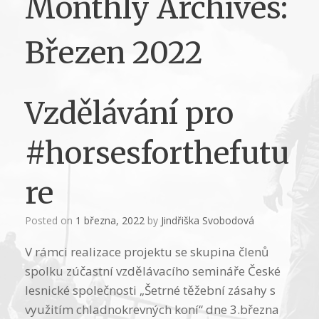
Monthly Archives:
Březen 2022
Vzdělávání pro
#horsesforthefutu
re
Posted on
1 března, 2022
by
Jindřiška Svobodová
V rámci realizace projektu se skupina členů
spolku zúčastní vzdělávacího semináře České
lesnické společnosti „Šetrné těžební zásahy s
využitím chladnokrevných koní“ dne 3.března