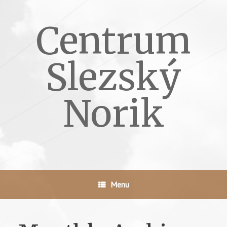
Skip
to
Centrum
content
Slezský
Norik
Menu