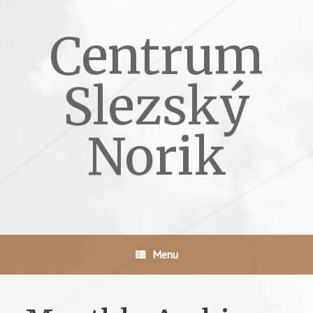
Skip
to
Centrum
content
Slezský
Norik
Menu