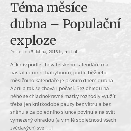
Téma měsíce
dubna – Populační
exploze
Posted on
5 dubna, 2013
by
michal
Ačkoliv podle chovatelského kalendáře má
nastat equinní babyboom, podle běžného
měsíčního kalendáře je prvním dnem dubna
Apríl a tak se chová i počasí. Bez ohledu na
něho se chladnokrevné matky rozhodly využít
třeba jen krátkodobé pauzy bez větru a bez
sněhu a za poledního slunce povinula na svět
vymezený ohradou (a v milé společnosti všech
zvědavých) své […]