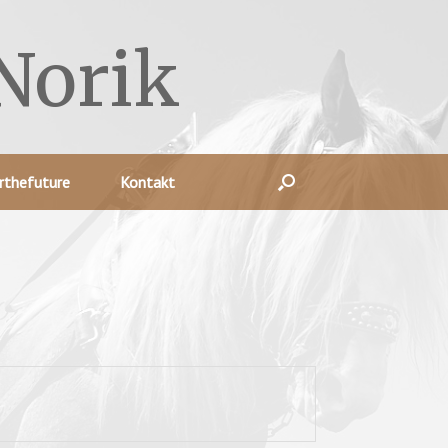
Norik
rthefuture
Kontakt