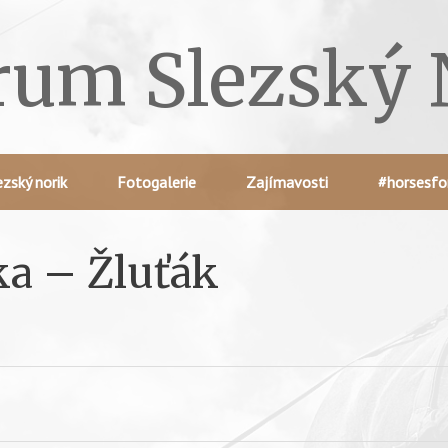
rum Slezský 
ezský norik
Fotogalerie
Zajímavosti
#horsesfo
ka – Žluťák