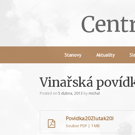
Skip
to
Cent
content
Stanovy
Aktuality
Sl
Vinařská povíd
Posted on
5 dubna, 2013
by
michal
Povidka20Zlutak20I
Soubor PDF | 1 MB