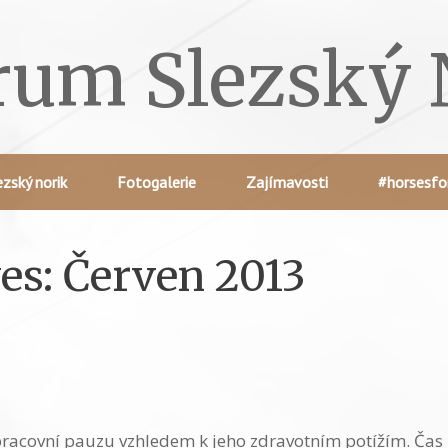
rum Slezský 
ezský norik
Fotogalerie
Zajímavosti
#horsesfo
es:
Červen 2013
acovní pauzu vzhledem k jeho zdravotním potížím. Čas l