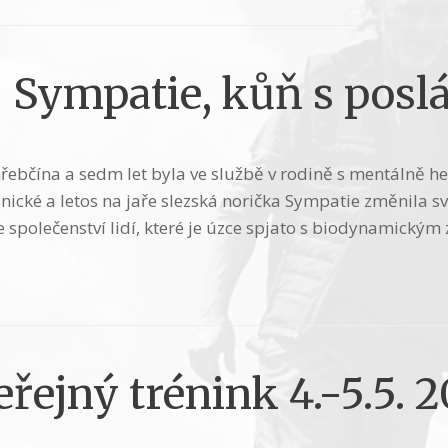
 Sympatie, kůň s posl
 hřebčína a sedm let byla ve službě v rodině s mentálně
snické a letos na jaře slezská norička Sympatie změnila
ve společenství lidí, které je úzce spjato s biodynamický
řejný trénink 4.-5.5. 2