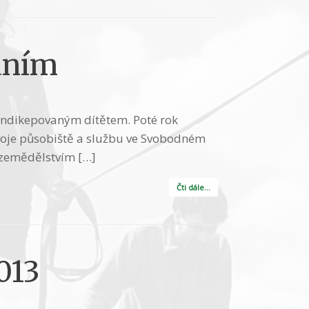
áním
 hendikepovaným dítětem. Poté rok
 svoje působiště a službu ve Svobodném
m zemědělstvím […]
Čti dále…
013