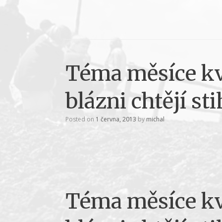
Téma měsíce kv
blázni chtějí st
Posted on
1 června, 2013
by
michal
Téma měsíce kv