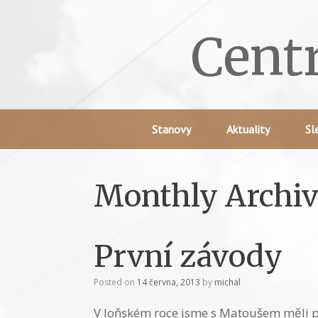
Skip
to
Cent
content
Stanovy
Aktuality
Sl
Monthly Archiv
První závody
Posted on
14 června, 2013
by
michal
V loňském roce jsme s Matoušem měli pr