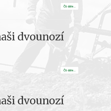
Čti dále…
naši dvounozí
Čti dále…
naši dvounozí