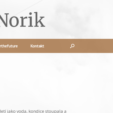
Norik
rthefuture
Kontakt
etí jako voda, kondice stoupala a