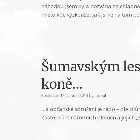
náhodou jsem byla pozvána na chladnokr
místo kde vyzkoušet jak jsme na tom po
Šumavským les
koně…
Posted on
14 června, 2013
by
michal
…a občanské sdružení je rádo – dle cílů 
Zástupcům národních plemen a jejich „