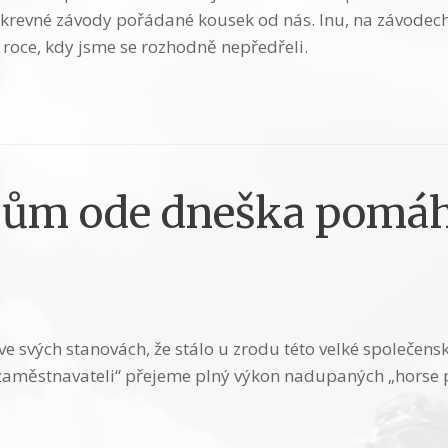
evné závody pořádané kousek od nás. Inu, na závodech js
 roce, kdy jsme se rozhodně nepředřeli.
ům ode dneška pomáha
ve svých stanovách, že stálo u zrodu této velké společens
zaměstnavateli“ přejeme plný výkon nadupaných „horse p