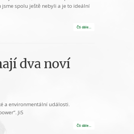
me spolu ještě nebyli a je to ideální
Čti dále…
jí dva noví
ké a environmentální události.
ower“. JiS
Čti dále…