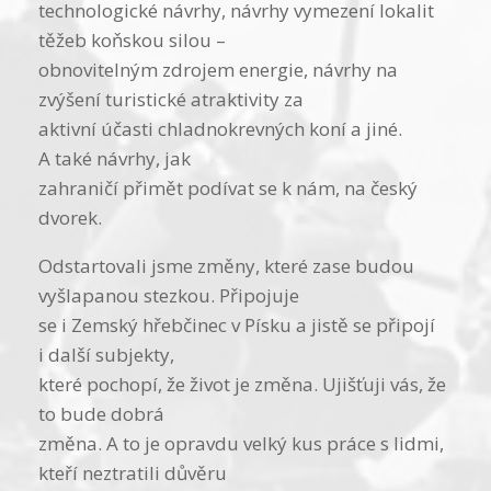
technologické návrhy, návrhy vymezení lokalit
těžeb koňskou silou –
obnovitelným zdrojem energie, návrhy na
zvýšení turistické atraktivity za
aktivní účasti chladnokrevných koní a jiné.
A také návrhy, jak
zahraničí přimět podívat se k nám, na český
dvorek.
Odstartovali jsme změny, které zase budou
vyšlapanou stezkou. Připojuje
se i Zemský hřebčinec v Písku a jistě se připojí
i další subjekty,
které pochopí, že život je změna. Ujišťuji vás, že
to bude dobrá
změna. A to je opravdu velký kus práce s lidmi,
kteří neztratili důvěru