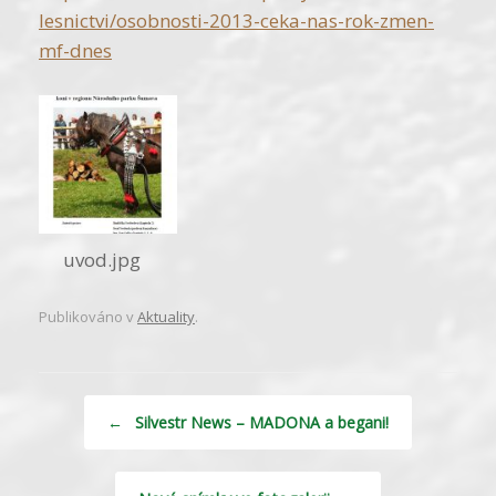
lesnictvi/osobnosti-2013-ceka-nas-rok-zmen-
mf-dnes
uvod.jpg
Publikováno v
Aktuality
.
Navigace příspěvku
←
Silvestr News – MADONA a begani!