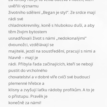
uvěřili významu
životního sdělení „Began je styl“. Ze srdce mají
rádi své
chladnokrevníky, koně s hlubokou duší, a aby
těm živým bytostem
usnadňovali život s námi „nedokonalými“
dvounožci, vzdělávají se
majitelé, jezdí na soustředění, pracují s nimi a
hlavně – mají je
rádi. Přibyla řada začínajících, kteří se nebojí
pustit do vrcholného
chovatelství a v dobré víře cvičí své budoucí
plemenné hřebce a
klisny a zvyšují laťku rádoby profíkům. A to je
o přístupu. Pravěk je
konečně za námi!