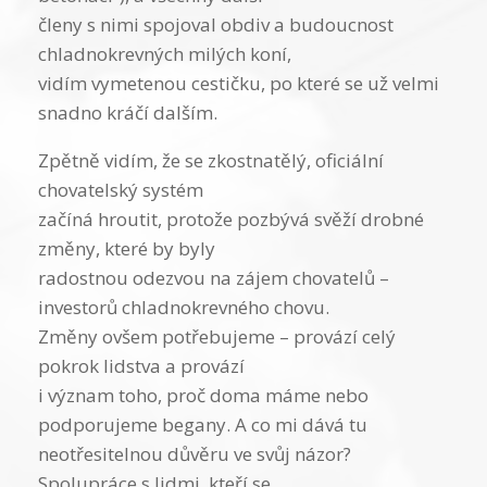
členy s nimi spojoval obdiv a budoucnost
chladnokrevných milých koní,
vidím vymetenou cestičku, po které se už velmi
snadno kráčí dalším.
Zpětně vidím, že se zkostnatělý, oficiální
chovatelský systém
začíná hroutit, protože pozbývá svěží drobné
změny, které by byly
radostnou odezvou na zájem chovatelů –
investorů chladnokrevného chovu.
Změny ovšem potřebujeme – provází celý
pokrok lidstva a provází
i význam toho, proč doma máme nebo
podporujeme begany. A co mi dává tu
neotřesitelnou důvěru ve svůj názor?
Spolupráce s lidmi, kteří se