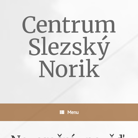
Skip
to
Centrum
content
Slezský
Norik
Menu