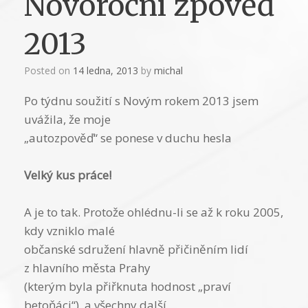
Novoroční zpověď
2013
Posted on
14 ledna, 2013
by
michal
Po týdnu soužití s Novým rokem 2013 jsem
uvážila, že moje
„autozpověď“ se ponese v duchu hesla
Velký kus práce!
A je to tak. Protože ohlédnu-li se až k roku 2005,
kdy vzniklo malé
občanské sdružení hlavně přičiněním lidí
z hlavního města Prahy
(kterým byla přiřknuta hodnost „praví
betoňáci“), a všechny další