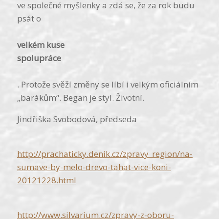
ve společné myšlenky a zdá se, že za rok budu
psát o
velkém kuse
spolupráce
. Protože svěží změny se líbí i velkým oficiálním
„barákům“. Began je styl. Životní.
Jindřiška Svobodová, předseda
http://pracha­ticky.denik.cz/zpra­vy_region/na-
sumave-by-melo-drevo-tahat-vice-koni-
20121228.html
http://www.sil­varium.cz/zpra­vy-z-oboru-