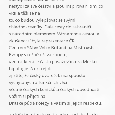
nestydí za své češství a jsou inspirováni tím, co
vidí a těší se na
to, co budou vylepšovat se svými
chladnokrevníky. Dále cesty do zahraničí
s národním plemenem. Významnou cestou a
zkušeností byla reprezentace ČR
Centrem SN ve Velké Británii na Mistrovství
Evropy v těžbě dřeva koněm,
v zemi, která je často považována za Mekku
hipologie. A ono ejhle –
zjistíte, že český dvoreček má spoustu
vychytaných a funkčních věcí,
včetně českých koníčků a českých dovedností.
Vážím si přijetí na
Britské půdě kolegy a vážím si jejich respektu.
Za loňský rok je tu velká odezva v lidech, kteří