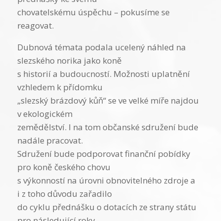
chovatelskému úspěchu – pokusíme se
reagovat.
Dubnová témata podala ucelený náhled na
slezského norika jako koně
s historií a budoucností. Možnosti uplatnění
vzhledem k přídomku
„slezský brázdový kůň“ se ve velké míře najdou
v ekologickém
zemědělství. I na tom občanské sdružení bude
nadále pracovat.
Sdružení bude podporovat finanční pobídky
pro koně českého chovu
s výkonností na úrovni obnovitelného zdroje a
i z toho důvodu zařadilo
do cyklu přednášku o dotacích ze strany státu
pro následující roky.