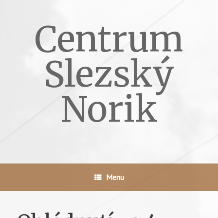
Skip
to
Centrum
content
Slezský
Norik
Menu