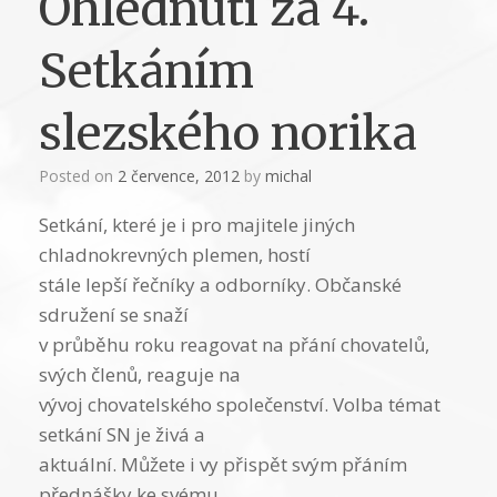
Ohlédnutí za 4.
Setkáním
slezského norika
Posted on
2 července, 2012
by
michal
Setkání, které je i pro majitele jiných
chladnokrevných plemen, hostí
stále lepší řečníky a odborníky. Občanské
sdružení se snaží
v průběhu roku reagovat na přání chovatelů,
svých členů, reaguje na
vývoj chovatelského společenství. Volba témat
setkání SN je živá a
aktuální. Můžete i vy přispět svým přáním
přednášky ke svému