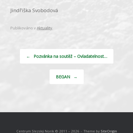
Jindřiška Svobodová
Publikováno v
Aktuality
.
Navigace příspěvku
←
Pozvánka na soutěž – Ovladatelnost…
BEGAN
→
Centrum Slezský Norik © 2011 – 2026
Theme by
SiteOrigin