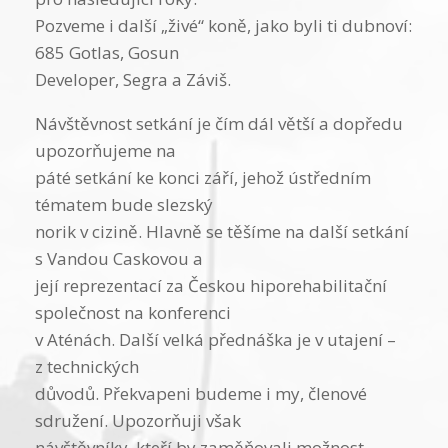
Pozveme i další „živé“ koně, jako byli ti dubnoví:
685 Gotlas, Gosun
Developer, Segra a Záviš.
Návštěvnost setkání je čím dál větší a dopředu
upozorňujeme na
páté setkání ke konci září, jehož ústředním
tématem bude slezský
norik v cizině. Hlavně se těšíme na další setkání
s Vandou Caskovou a
její reprezentací za Českou hiporehabilitační
společnost na konferenci
v Aténách. Další velká přednáška je v utajení –
z technických
důvodů. Překvapeni budeme i my, členové
sdružení. Upozorňuji však
návštěvníky, kteří by zaměňovali možnost