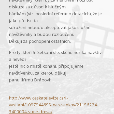
diskuze za důvod k hlučným
hádkám (viz. poslední referát o dotacích), že je
jako předseda
sdružení nebudu akceptovat jako slušné
návštěvníky a budou rozloučeni.
Děkuji za pochopení ostatních.
Pro ty, kteří 5. Setkání slezského norika navštíví
a nevědí
ještě nic o místě konání, připojujeme
navštívenku, za kterou děkuji
panu Jiřímu Drábovi:
http://www.ces­katelevize.cz/i­
vysilani/1097944695-nas-venkov/21156224­
3400004-vune-dreva/