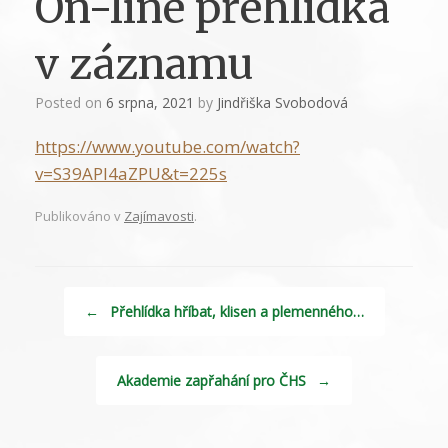
On-line přehlídka
v záznamu
Posted on
6 srpna, 2021
by
Jindřiška Svobodová
https://www.youtube.com/watch?
v=S39APl4aZPU&t=225s
Publikováno v
Zajímavosti
.
Navigace příspěvku
←
Přehlídka hříbat, klisen a plemenného…
Akademie zapřahání pro ČHS
→