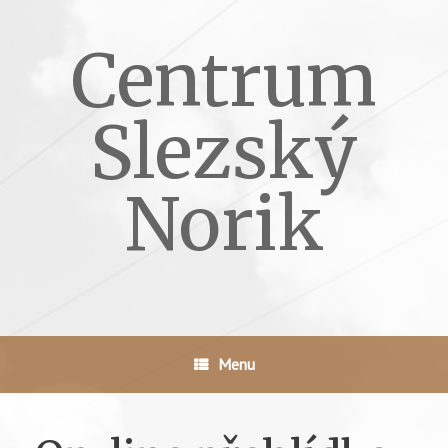
Skip
to
Centrum
content
Slezský
Norik
Menu