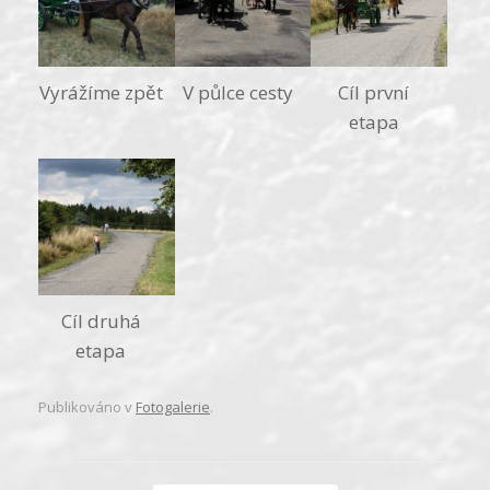
Vyrážíme zpět
V půlce cesty
Cíl první
etapa
Cíl druhá
etapa
Publikováno v
Fotogalerie
.