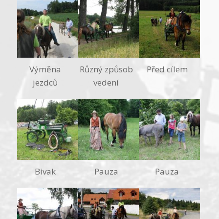
Výměna
Různý způsob
Před cílem
jezdců
vedení
Bivak
Pauza
Pauza