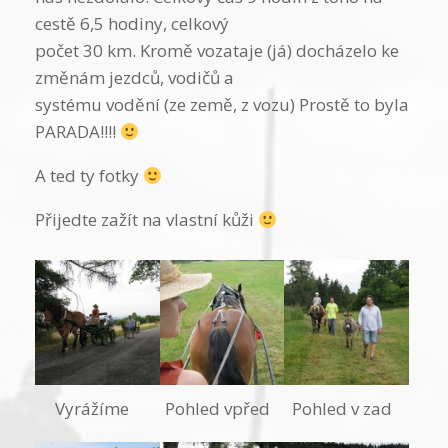
cestě 6,5 hodiny, celkový
počet 30 km. Kromě vozataje (já) docházelo ke
změnám jezdců, vodičů a
systému vodění (ze země, z vozu) Prostě to byla
PARADA!!!!
A ted ty fotky
Přijedte zažít na vlastní kůži
Vyrážíme
Pohled vpřed
Pohled v zad