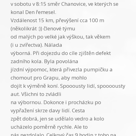
v sobotu v 8:15 směr Chanovice, ve kterých se
konal Den řemesel.
Vzdálenost 15 km, převýšení cca 100 m
(několikrát :)) členové týmu
od malých po velké jak výškou, tak věkem
(i u zvířectva). Nálada
výborná. Při dojezdu do cíle zjištěn defekt
zadního kola. Byla povolána
jízdní výpomoc, která přivezla pumpičku a
chomout pro Grapu, aby mohlo
dojít k výměně koní. Spooousty lidí, spoooousty
aut. Všichni to zvládli
na výbornou. Dokonce i procházku po
vypřažení skrze davy lidí. Cesta
zpět dobrá, jen se udělalo vedro a kolo
ucházelo poměrně rychle. Ale to
nás nezdolalo. Celkový čas 9 hodin z toho na