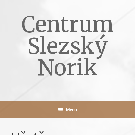
Skip
to
Centrum
content
Slezský
Norik
Menu